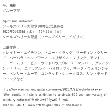
平川祐樹
グループ展
'Spirit and Endeavour'
ソールズベリー大聖堂800年記念展覧会
2020年3月25日（水） - 10月25日（日）
ソールズベリー大聖堂（ソールズベリー、イギリス）
出展作家：
クレイギー・エイチソン、トニー・クラッグ、マーティン・クリー
ド、バーバラ・ヘップワース、エリザベス・フリンク、アントニ
ー・ゴームリー、ビル・ウッドロウ, ブルース・マンロー、グレイソ
ン・ペリー、 エドゥアルド・パオロッツィ、マーク・ウォリンジャ
ー、ヘンリー・ムーア、コンラッド・ショークロス、リン・チャド
ウィックなど
https://www.animamundigallery.com/news/2020/1/29/youki-hirakawa-
fallen-candle-in-historic-exhibition-to-celebrate-800-year-anniversary-of-
salisbury-cathedral?fbclid=IwAR0ywrD-ZHbuG-
7kEbmsU_d6uAHFNu32nYfLNKiqGXFb8XkBz9mSa1GmqiU