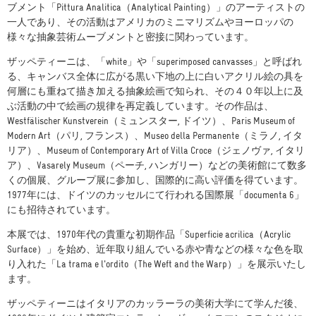
ブメント「Pittura Analitica（Analytical Painting）」のアーティストの
一人であり、その活動はアメリカのミニマリズムやヨーロッパの
様々な抽象芸術ムーブメントと密接に関わっています。
ザッペティーニは、「white」や「superimposed canvasses」と呼ばれ
る、キャンバス全体に広がる黒い下地の上に白いアクリル絵の具を
何層にも重ねて描き加える抽象絵画で知られ、その４０年以上に及
ぶ活動の中で絵画の規律を再定義しています。その作品は、
Westfälischer Kunstverein（ミュンスター, ドイツ）、Paris Museum of
Modern Art（パリ, フランス）、Museo della Permanente（ミラノ, イタ
リア）、Museum of Contemporary Art of Villa Croce（ジェノヴァ, イタリ
ア）、Vasarely Museum（ペーチ, ハンガリー）などの美術館にて数多
くの個展、グループ展に参加し、国際的に高い評価を得ています。
1977年には、ドイツのカッセルにて行われる国際展「documenta 6」
にも招待されています。
本展では、1970年代の貴重な初期作品「Superficie acrilica（Acrylic
Surface）」を始め、近年取り組んでいる赤や青などの様々な色を取
り入れた「La trama e l'ordito（The Weft and the Warp）」を展示いたし
ます。
ザッペティーニはイタリアのカッラーラの美術大学にて学んだ後、