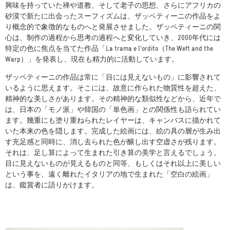
興味を持っていた禅や道教、そして老子の思想、さらにアフリカの
砂漠で新たに出会ったスーフィズムは、ザッペティーニの作品をよ
り概念的で象徴的なものへと発展させました。ザッペティーニの関
心は、制作の過程から思考の過程へと変化していき、2000年代には
特定の色に焦点を当てた作品「La trama e l'ordito（The Weft and the
Warp）」を発表し、現在も精力的に活動しています。
ザッペティーニの作品は常に「目には見えないもの」に影響されて
いるように思えます。そこには、故意に作られた物質性を超えた、
精神的な美しさがあります。その精神的な類似性などから、近年で
は、日本の「モノ派」や韓国の「単色画」との関係性も語られてい
ます。幾重にも塗り重ねられたレイヤーは、キャンバスに描かれて
いた本来の色を隠します。完成した絵画には、絵の具の層が生み出
す充足感と同時に、消し去られた色が醸し出す空虚さが残ります。
それは、足し算によって生まれた引き算の美学と言えるでしょう。
目に見えないものが見えるものと同等、もしくはそれ以上に美しい
という事を、遠く離れたイタリアの地で生まれた「空白の絵画」
は、鑑賞者に語りかけます。