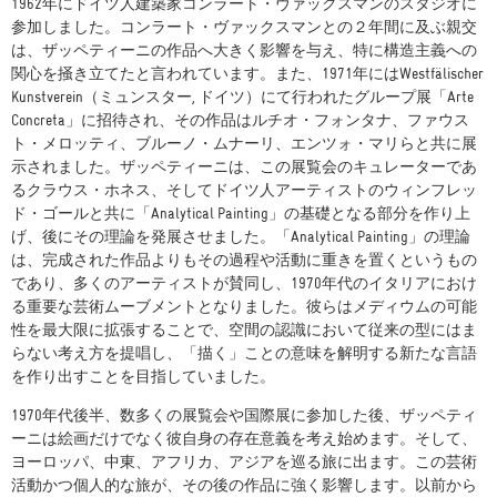
1962年にドイツ人建築家コンラート・ヴァックスマンのスタジオに
参加しました。コンラート・ヴァックスマンとの２年間に及ぶ親交
は、ザッペティーニの作品へ大きく影響を与え、特に構造主義への
関心を掻き立てたと言われています。また、1971年にはWestfälischer
Kunstverein（ミュンスター, ドイツ）にて行われたグループ展「Arte
Concreta」に招待され、その作品はルチオ・フォンタナ、ファウス
ト・メロッティ、ブルーノ・ムナーリ、エンツォ・マリらと共に展
示されました。ザッペティーニは、この展覧会のキュレーターであ
るクラウス・ホネス、そしてドイツ人アーティストのウィンフレッ
ド・ゴールと共に「Analytical Painting」の基礎となる部分を作り上
げ、後にその理論を発展させました。「Analytical Painting」の理論
は、完成された作品よりもその過程や活動に重きを置くというもの
であり、多くのアーティストが賛同し、1970年代のイタリアにおけ
る重要な芸術ムーブメントとなりました。彼らはメディウムの可能
性を最大限に拡張することで、空間の認識において従来の型にはま
らない考え方を提唱し、「描く」ことの意味を解明する新たな言語
を作り出すことを目指していました。
1970年代後半、数多くの展覧会や国際展に参加した後、ザッペティ
ーニは絵画だけでなく彼自身の存在意義を考え始めます。そして、
ヨーロッパ、中東、アフリカ、アジアを巡る旅に出ます。この芸術
活動かつ個人的な旅が、その後の作品に強く影響します。以前から