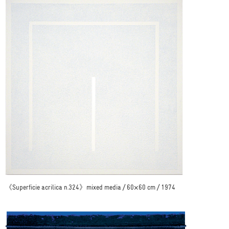
《Superficie acrilica n.324》mixed media / 60×60 cm / 1974