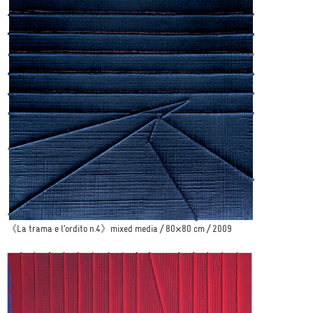
《La trama e l’ordito n.4》mixed media / 80×80 cm / 2009