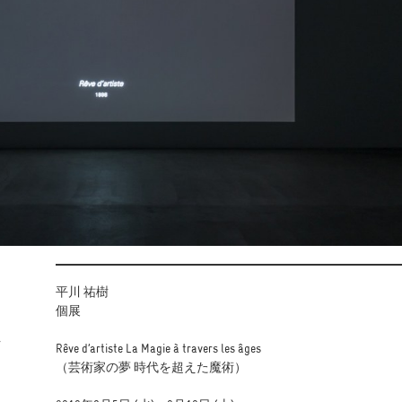
平川 祐樹
個展
え
Rêve d’artiste La Magie à travers les âges
（芸術家の夢 時代を超えた魔術）