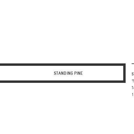
STANDING PINE
S
〒
T
1