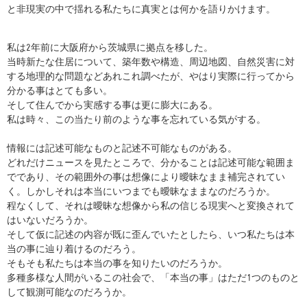
と非現実の中で揺れる私たちに真実とは何かを語りかけます。
私は2年前に大阪府から茨城県に拠点を移した。
当時新たな住居について、築年数や構造、周辺地図、自然災害に対
する地理的な問題などあれこれ調べたが、やはり実際に行ってから
分かる事はとても多い。
そして住んでから実感する事は更に膨大にある。
私は時々、この当たり前のような事を忘れている気がする。
情報には記述可能なものと記述不可能なものがある。
どれだけニュースを見たところで、分かることは記述可能な範囲ま
でであり、その範囲外の事は想像により曖昧なまま補完されてい
く。しかしそれは本当にいつまでも曖昧なままなのだろうか。
程なくして、それは曖昧な想像から私の信じる現実へと変換されて
はいないだろうか。
そして仮に記述の内容が既に歪んでいたとしたら、いつ私たちは本
当の事に辿り着けるのだろう。
そもそも私たちは本当の事を知りたいのだろうか。
多種多様な人間がいるこの社会で、「本当の事」はただ1つのものと
して観測可能なのだろうか。