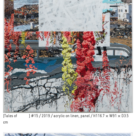
[Tales of ] #15 / 2019 / acrylic on linen, panel / H116.7 × W91 × D3.5
cm