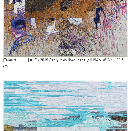
[Tales of ] #17 / 2019 / acrylic on linen, panel / H194 × W162 × D3.5
cm