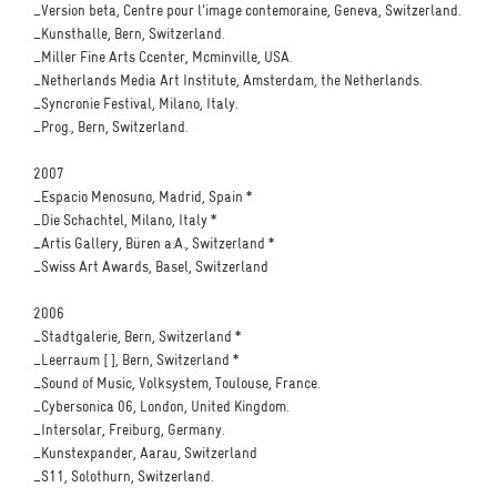
_Version beta, Centre pour l'image contemoraine, Geneva, Switzerland.
_Kunsthalle, Bern, Switzerland.
_Miller Fine Arts Ccenter, Mcminville, USA.
_Netherlands Media Art Institute, Amsterdam, the Netherlands.
_Syncronie Festival, Milano, Italy.
_Prog., Bern, Switzerland.
2007
_Espacio Menosuno, Madrid, Spain *
_Die Schachtel, Milano, Italy *
_Artis Gallery, Büren a.A., Switzerland *
_Swiss Art Awards, Basel, Switzerland
2006
_Stadtgalerie, Bern, Switzerland *
_Leerraum [ ], Bern, Switzerland *
_Sound of Music, Volksystem, Toulouse, France.
_Cybersonica 06, London, United Kingdom.
_Intersolar, Freiburg, Germany.
_Kunstexpander, Aarau, Switzerland
_S11, Solothurn, Switzerland.