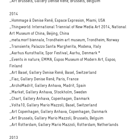
_Art Brussels, Gallery Denise René, Brussels, Belguim
2014
_Hommage à Denise René, Espace Expresion, Miami, USA
_Thingworld: International Triennial of New Media Art 2014, National
Art Museum of China, Beijing, China
_meta.morf biennale, Trondheim art museum, Trondheim, Norway
_Transiente, Palazzo Santa Margherita, Modena, Italy
_Aarhus Kunsthalle, Spor Festival, Aarhu, Denmark *
_Events in nature, EMMA, Espoo Museum of Modern Art, Espoo,
Finland
_Art Basel, Gallery Denise René, Basel, Switzerland
_Fiac, Gallery Denise René, Paris, France
_ArchoMadrit, Gallery Anhava, Madrit, Spain
_Market, Gallery Anhava, Stockholm, Sweden
_Chart, Gallery Anhava, Copenhagen, Danmark
_Volta10, Gallery Mario Mazzoli, Basel, Switzerland
_Art Copenhagen, Gallery Anhava, Copenhagen, Danmark
_Art Brussels, Gallery Mario Mazzoli, Brussels, Belguim
_Art Rotterdam, Gallery Mario Mazzoli, Rotterdam, Netherlands
2013