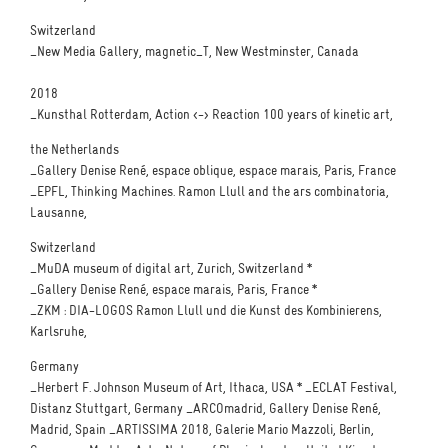
Switzerland
_New Media Gallery, magnetic_T, New Westminster, Canada
2018
_Kunsthal Rotterdam, Action <-> Reaction 100 years of kinetic art,
the Netherlands
_Gallery Denise René, espace oblique, espace marais, Paris, France
_EPFL, Thinking Machines. Ramon Llull and the ars combinatoria,
Lausanne,
Switzerland
_MuDA museum of digital art, Zurich, Switzerland *
_Gallery Denise René, espace marais, Paris, France *
_ZKM : DIA-LOGOS Ramon Llull und die Kunst des Kombinierens,
Karlsruhe,
Germany
_Herbert F. Johnson Museum of Art, Ithaca, USA * _ECLAT Festival,
Distanz Stuttgart, Germany _ARCOmadrid, Gallery Denise René,
Madrid, Spain _ARTISSIMA 2018, Galerie Mario Mazzoli, Berlin,