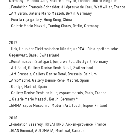
Germany _Maddox Arts, Nature of Physic, London, United Kingdom
_Fondation François Schneider, à l’épreuve de l’eau, Wattwiller, France
_Art Berlin, Galerie Mario Mazzoli, Berlin, Germany
_Puerta roja gallery, Hong Kong, China
_Galerie Mario Mazzoli, Taming Chaos, Berlin, Germany
2017
_Hek, Haus der Elektronischen Künste, unREAL Die algorithmische
Gegenwart, Basel, Switzerland
_Kunstmuseum Stuttgart, [un]erwartet, Stuttgart, Germany
_Art Basel, Gallery Denise René, Basel, Switzerland
_Art Brussels, Gallery Denise René, Brussels, Belgium
_ArcoMadrid, Gallery Denise René, Madrid, Spain
_Odalys, Madrid, Spain
_Gallery Denise René, on blue, espace marais, Paris, France
_ Galerie Mario Mazzoli, Berlin, Germany *
_EMMA Espoo Museum of Modern Art, Touch, Espoo, Finland
2016
_Fondation Vasarely, IRISATIONS, Aix-en-provence, France
_BIAN Biennial, AUTOMATA, Montreal, Canada