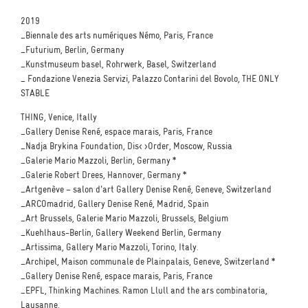
2019
_Biennale des arts numériques Némo, Paris, France
_Futurium, Berlin, Germany
_Kunstmuseum basel, Rohrwerk, Basel, Switzerland
_ Fondazione Venezia Servizi, Palazzo Contarini del Bovolo, THE ONLY
STABLE
THING, Venice, Itally
_Gallery Denise René, espace marais, Paris, France
_Nadja Brykina Foundation, Dis< >Order, Moscow, Russia
_Galerie Mario Mazzoli, Berlin, Germany *
_Galerie Robert Drees, Hannover, Germany *
_Artgenève – salon d'art Gallery Denise René, Geneve, Switzerland
_ARCOmadrid, Gallery Denise René, Madrid, Spain
_Art Brussels, Galerie Mario Mazzoli, Brussels, Belgium
_Kuehlhaus-Berlin, Gallery Weekend Berlin, Germany
_Artissima, Gallery Mario Mazzoli, Torino, Italy.
_Archipel, Maison communale de Plainpalais, Geneve, Switzerland *
_Gallery Denise René, espace marais, Paris, France
_EPFL, Thinking Machines. Ramon Llull and the ars combinatoria,
Lausanne,