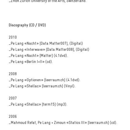
_ZHdK Zurich University of the Arts, Switzerland.
Discography (CD / DVD)
2010
_Pe Lang «Nacht» [Data Matter007], (Digital)
_Pe Lang «Interwave» [Data Matter008], (Digital)
_Pe Lang «Nacht» [Matter] (4.1dvd).
_Pe Lang «Berlin I+II» (cd).
2008
_Pe Lang «Optionen» [leerraum.ch] (4.1dvd).
_Pe Lang «Shellac» [leerraum.ch] (Vinyl).
2007
_Pe Lang «Shellac» [term15] (mp3).
2006
_Mahmoud Refat, Pe Lang + Zimoun «Statics III» [leerraum.ch] (cd).