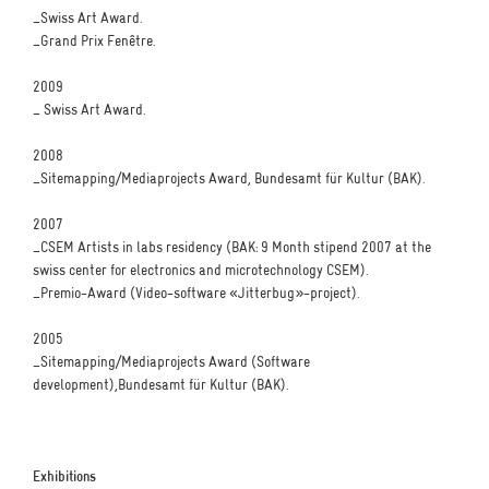
_Swiss Art Award.
_Grand Prix Fenêtre.
2009
_ Swiss Art Award.
2008
_Sitemapping/Mediaprojects Award, Bundesamt für Kultur (BAK).
2007
_CSEM Artists in labs residency (BAK: 9 Month stipend 2007 at the
swiss center for electronics and microtechnology CSEM).
_Premio-Award (Video-software «Jitterbug»-project).
2005
_Sitemapping/Mediaprojects Award (Software
development),Bundesamt für Kultur (BAK).
Exhibitions