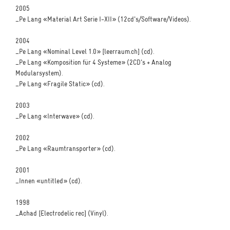
2005
_Pe Lang «Material Art Serie I-XII» (12cd's/Software/Videos).
2004
_Pe Lang «Nominal Level 1.0» [leerraum.ch] (cd).
_Pe Lang «Komposition für 4 Systeme» (2CD's + Analog
Modularsystem).
_Pe Lang «Fragile Static» (cd).
2003
_Pe Lang «Interwave» (cd).
2002
_Pe Lang «Raumtransporter» (cd).
2001
_Innen «untitled» (cd).
1998
_Achad [Electrodelic rec] (Vinyl).