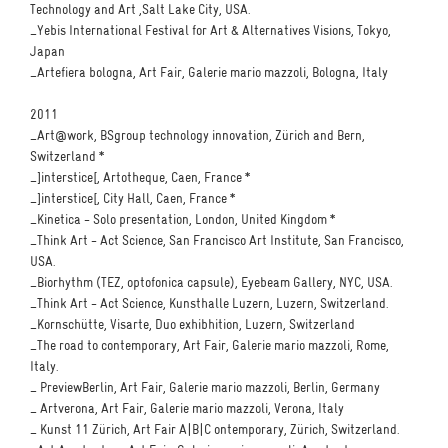
Technology and Art ,Salt Lake City, USA.
_Yebis International Festival for Art & Alternatives Visions, Tokyo,
Japan
_Artefiera bologna, Art Fair, Galerie mario mazzoli, Bologna, Italy
2011
_Art@work, BSgroup technology innovation, Zürich and Bern,
Switzerland *
_]interstice[, Artotheque, Caen, France *
_]interstice[, City Hall, Caen, France *
_Kinetica - Solo presentation, London, United Kingdom *
_Think Art - Act Science, San Francisco Art Institute, San Francisco,
USA.
_Biorhythm (TEZ, optofonica capsule), Eyebeam Gallery, NYC, USA.
_Think Art - Act Science, Kunsthalle Luzern, Luzern, Switzerland.
_Kornschütte, Visarte, Duo exhibhition, Luzern, Switzerland
_The road to contemporary, Art Fair, Galerie mario mazzoli, Rome,
Italy.
_ PreviewBerlin, Art Fair, Galerie mario mazzoli, Berlin, Germany
_ Artverona, Art Fair, Galerie mario mazzoli, Verona, Italy
_ Kunst 11 Zürich, Art Fair A|B|C ontemporary, Zürich, Switzerland.