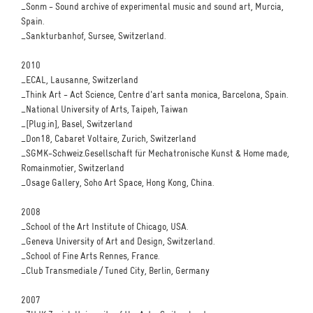
_Sonm - Sound archive of experimental music and sound art, Murcia,
Spain.
_Sankturbanhof, Sursee, Switzerland.
2010
_ECAL, Lausanne, Switzerland
_Think Art - Act Science, Centre d'art santa monica, Barcelona, Spain.
_National University of Arts, Taipeh, Taiwan
_[Plug.in], Basel, Switzerland
_Don18, Cabaret Voltaire, Zurich, Switzerland
_SGMK-Schweiz.Gesellschaft für Mechatronische Kunst & Home made,
Romainmotier, Switzerland
_Osage Gallery, Soho Art Space, Hong Kong, China.
2008
_School of the Art Institute of Chicago, USA.
_Geneva University of Art and Design, Switzerland.
_School of Fine Arts Rennes, France.
_Club Transmediale / Tuned City, Berlin, Germany
2007