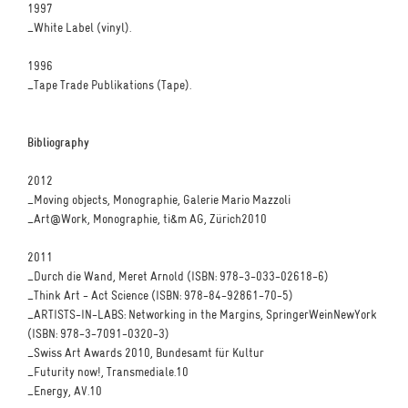
1997
_White Label (vinyl).
1996
_Tape Trade Publikations (Tape).
Bibliography
2012
_Moving objects, Monographie, Galerie Mario Mazzoli
_Art@Work, Monographie, ti&m AG, Zürich2010
2011
_Durch die Wand, Meret Arnold (ISBN: 978-3-033-02618-6)
_Think Art - Act Science (ISBN: 978-84-92861-70-5)
_ARTISTS-IN-LABS: Networking in the Margins, SpringerWeinNewYork
(ISBN: 978-3-7091-0320-3)
_Swiss Art Awards 2010, Bundesamt für Kultur
_Futurity now!, Transmediale.10
_Energy, AV.10