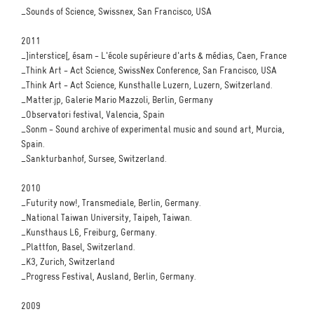
_Sounds of Science, Swissnex, San Francisco, USA
2011
_]interstice[, ésam - L'école supérieure d'arts & médias, Caen, France
_Think Art - Act Science, SwissNex Conference, San Francisco, USA
_Think Art - Act Science, Kunsthalle Luzern, Luzern, Switzerland.
_Matter.jp, Galerie Mario Mazzoli, Berlin, Germany
_Observatori festival, Valencia, Spain
_Sonm - Sound archive of experimental music and sound art, Murcia,
Spain.
_Sankturbanhof, Sursee, Switzerland.
2010
_Futurity now!, Transmediale, Berlin, Germany.
_National Taiwan University, Taipeh, Taiwan.
_Kunsthaus L6, Freiburg, Germany.
_Plattfon, Basel, Switzerland.
_K3, Zurich, Switzerland
_Progress Festival, Ausland, Berlin, Germany.
2009