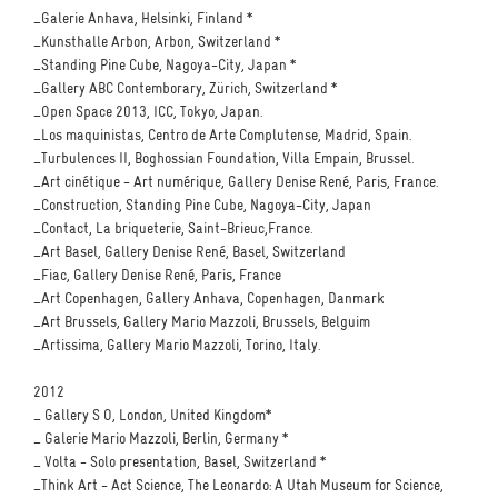
_Galerie Anhava, Helsinki, Finland *
_Kunsthalle Arbon, Arbon, Switzerland *
_Standing Pine Cube, Nagoya-City, Japan *
_Gallery ABC Contemborary, Zürich, Switzerland *
_Open Space 2013, ICC, Tokyo, Japan.
_Los maquinistas, Centro de Arte Complutense, Madrid, Spain.
_Turbulences II, Boghossian Foundation, Villa Empain, Brussel.
_Art cinétique - Art numérique, Gallery Denise René, Paris, France.
_Construction, Standing Pine Cube, Nagoya-City, Japan
_Contact, La briqueterie, Saint-Brieuc,France.
_Art Basel, Gallery Denise René, Basel, Switzerland
_Fiac, Gallery Denise René, Paris, France
_Art Copenhagen, Gallery Anhava, Copenhagen, Danmark
_Art Brussels, Gallery Mario Mazzoli, Brussels, Belguim
_Artissima, Gallery Mario Mazzoli, Torino, Italy.
2012
_ Gallery S O, London, United Kingdom*
_ Galerie Mario Mazzoli, Berlin, Germany *
_ Volta - Solo presentation, Basel, Switzerland *
_Think Art - Act Science, The Leonardo: A Utah Museum for Science,