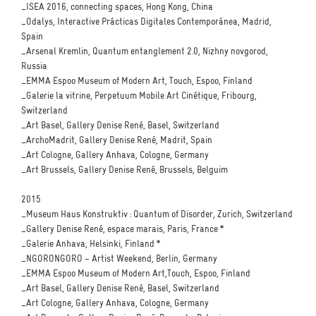
_ISEA 2016, connecting spaces, Hong Kong, China
_Odalys, Interactive Prácticas Digitales Contemporánea, Madrid,
Spain
_Arsenal Kremlin, Quantum entanglement 2.0, Nizhny novgorod,
Russia
_EMMA Espoo Museum of Modern Art, Touch, Espoo, Finland
_Galerie la vitrine, Perpetuum Mobile Art Cinétique, Fribourg,
Switzerland
_Art Basel, Gallery Denise René, Basel, Switzerland
_ArchoMadrit, Gallery Denise René, Madrit, Spain
_Art Cologne, Gallery Anhava, Cologne, Germany
_Art Brussels, Gallery Denise René, Brussels, Belguim
2015
_Museum Haus Konstruktiv : Quantum of Disorder, Zurich, Switzerland
_Gallery Denise René, espace marais, Paris, France *
_Galerie Anhava, Helsinki, Finland *
_NGORONGORO – Artist Weekend, Berlin, Germany
_EMMA Espoo Museum of Modern Art,Touch, Espoo, Finland
_Art Basel, Gallery Denise René, Basel, Switzerland
_Art Cologne, Gallery Anhava, Cologne, Germany