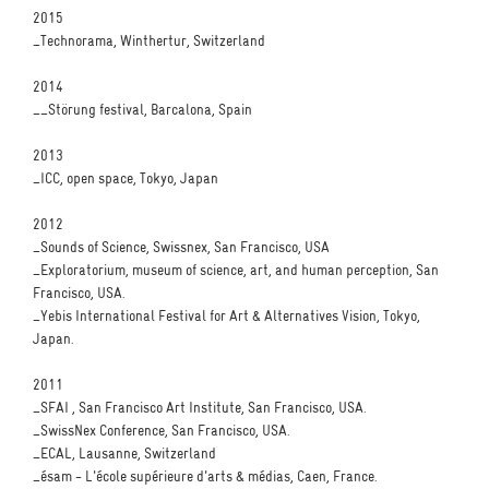
2015
_Technorama, Winthertur, Switzerland
2014
__Störung festival, Barcalona, Spain
2013
_ICC, open space, Tokyo, Japan
2012
_Sounds of Science, Swissnex, San Francisco, USA
_Exploratorium, museum of science, art, and human perception, San
Francisco, USA.
_Yebis International Festival for Art & Alternatives Vision, Tokyo,
Japan.
2011
_SFAI , San Francisco Art Institute, San Francisco, USA.
_SwissNex Conference, San Francisco, USA.
_ECAL, Lausanne, Switzerland
_ésam - L'école supérieure d'arts & médias, Caen, France.