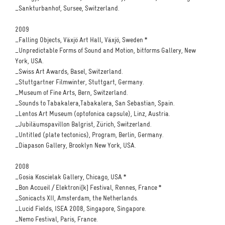
_Sankturbanhof, Sursee, Switzerland.
2009
_Falling Objects, Växjö Art Hall, Växjö, Sweden *
_Unpredictable Forms of Sound and Motion, bitforms Gallery, New
York, USA.
_Swiss Art Awards, Basel, Switzerland.
_Stuttgartner Filmwinter, Stuttgart, Germany.
_Museum of Fine Arts, Bern, Switzerland.
_Sounds to Tabakalera,Tabakalera, San Sebastian, Spain.
_Lentos Art Museum (optofonica capsule), Linz, Austria.
_Jubiläumspavillon Balgrist, Zürich, Switzerland.
_Untitled (plate tectonics), Program, Berlin, Germany.
_Diapason Gallery, Brooklyn New York, USA.
2008
_Gosia Koscielak Gallery, Chicago, USA *
_Bon Accueil / Elektroni[k] Festival, Rennes, France *
_Sonicacts XII, Amsterdam, the Netherlands.
_Lucid Fields, ISEA 2008, Singapore, Singapore.
_Nemo Festival, Paris, France.