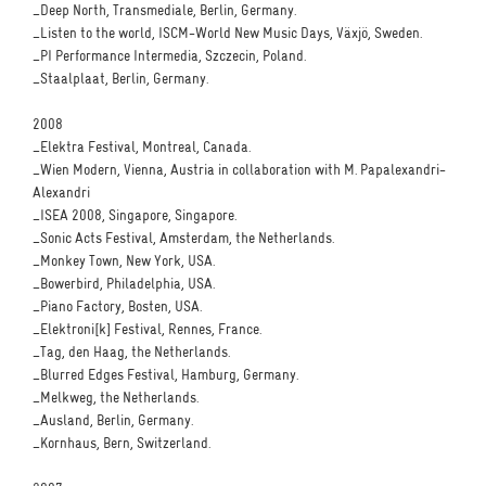
_Deep North, Transmediale, Berlin, Germany.
_Listen to the world, ISCM-World New Music Days, Växjö, Sweden.
_PI Performance Intermedia, Szczecin, Poland.
_Staalplaat, Berlin, Germany.
2008
_Elektra Festival, Montreal, Canada.
_Wien Modern, Vienna, Austria in collaboration with M. Papalexandri-
Alexandri
_ISEA 2008, Singapore, Singapore.
_Sonic Acts Festival, Amsterdam, the Netherlands.
_Monkey Town, New York, USA.
_Bowerbird, Philadelphia, USA.
_Piano Factory, Bosten, USA.
_Elektroni[k] Festival, Rennes, France.
_Tag, den Haag, the Netherlands.
_Blurred Edges Festival, Hamburg, Germany.
_Melkweg, the Netherlands.
_Ausland, Berlin, Germany.
_Kornhaus, Bern, Switzerland.