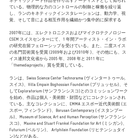
ネティックアート作品を作り出すアーティストとして知られ
ている。物理的な力のコントロールの制御と稼働を繰り返
し、ランのキネティックインスタレーションは、動力学、視
覚、そして音による相互作用を繊細かつ集中的に探求する
2007年には、エレクトロニクスおよびマイクロテクノロジー
CSEM スイスセンターにて、1 年間アーティスト・イン・ラボ
の研究在留フェローシップを受けている。また、二度スイス
の名門芸術賞を受賞 (2009年および2010年 )、その他にも、ス
イス連邦文化省から 2005 年、2008 年と 2011 年に
「themediaprojects」賞を受賞している。
ランは、Swiss Science Center Technorama (ヴィンタートゥール,
スイス)、Villa Empain Boghossian Foundation (ブリュッセル)、そ
してExploratorium (サンフランシスコ)とのコミッションワーク
を始め、作品は個人・美術館・財団などにコレクションされ
ている。主なコレクションに、EMMA エスポー近代美術館 (エ
スポー, フィンランド)、Borusan Contemporary (イスタンブー
ル)、Museum of Science, Art and Human Perception (サンフランシ
スコ)、Maxine and Stuart Frankel Foundation for Art (ミシガン)、
Futurium (ベルリン)、 Artphilein Foundation (リヒテンシュタイ
ン)などがある。