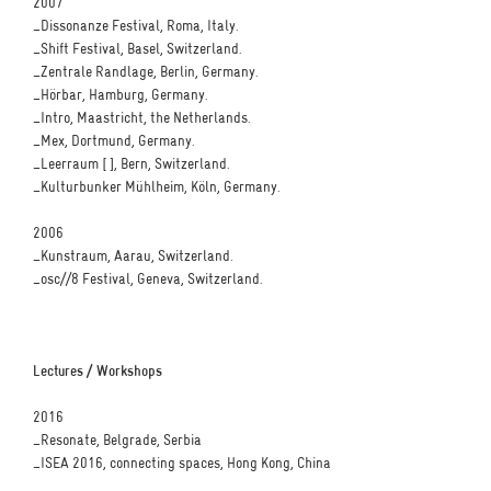
2007
_Dissonanze Festival, Roma, Italy.
_Shift Festival, Basel, Switzerland.
_Zentrale Randlage, Berlin, Germany.
_Hörbar, Hamburg, Germany.
_Intro, Maastricht, the Netherlands.
_Mex, Dortmund, Germany.
_Leerraum [ ], Bern, Switzerland.
_Kulturbunker Mühlheim, Köln, Germany.
2006
_Kunstraum, Aarau, Switzerland.
_osc//8 Festival, Geneva, Switzerland.
Lectures / Workshops
2016
_Resonate, Belgrade, Serbia
_ISEA 2016, connecting spaces, Hong Kong, China