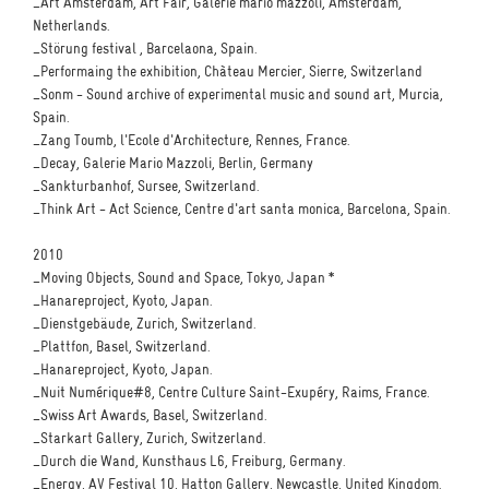
_Art Amsterdam, Art Fair, Galerie mario mazzoli, Amsterdam,
Netherlands.
_Störung festival , Barcelaona, Spain.
_Performaing the exhibition, Chàteau Mercier, Sierre, Switzerland
_Sonm - Sound archive of experimental music and sound art, Murcia,
Spain.
_Zang Toumb, l'Ecole d'Architecture, Rennes, France.
_Decay, Galerie Mario Mazzoli, Berlin, Germany
_Sankturbanhof, Sursee, Switzerland.
_Think Art - Act Science, Centre d'art santa monica, Barcelona, Spain.
2010
_Moving Objects, Sound and Space, Tokyo, Japan *
_Hanareproject, Kyoto, Japan.
_Dienstgebäude, Zurich, Switzerland.
_Plattfon, Basel, Switzerland.
_Hanareproject, Kyoto, Japan.
_Nuit Numérique#8, Centre Culture Saint-Exupéry, Raims, France.
_Swiss Art Awards, Basel, Switzerland.
_Starkart Gallery, Zurich, Switzerland.
_Durch die Wand, Kunsthaus L6, Freiburg, Germany.
_Energy, AV Festival 10, Hatton Gallery, Newcastle, United Kingdom.