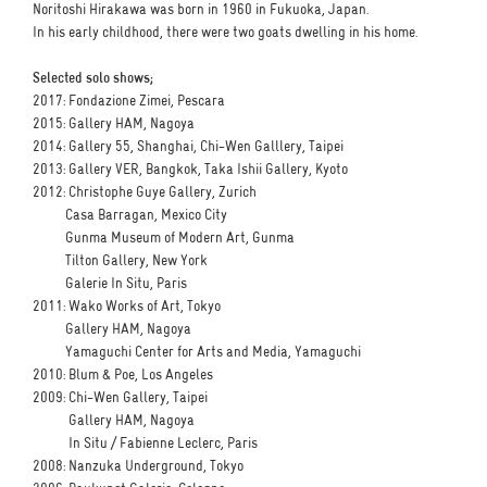
Noritoshi Hirakawa was born in 1960 in Fukuoka, Japan.
In his early childhood, there were two goats dwelling in his home.
Selected solo shows;
2017: Fondazione Zimei, Pescara
2015: Gallery HAM, Nagoya
2014: Gallery 55, Shanghai, Chi-Wen Galllery, Taipei
2013: Gallery VER, Bangkok, Taka Ishii Gallery, Kyoto
2012: Christophe Guye Gallery, Zurich
Casa Barragan, Mexico City
Gunma Museum of Modern Art, Gunma
Tilton Gallery, New York
Galerie In Situ, Paris
2011: Wako Works of Art, Tokyo
Gallery HAM, Nagoya
Yamaguchi Center for Arts and Media, Yamaguchi
2010: Blum & Poe, Los Angeles
2009: Chi-Wen Gallery, Taipei
Gallery HAM, Nagoya
In Situ / Fabienne Leclerc, Paris
2008: Nanzuka Underground, Tokyo