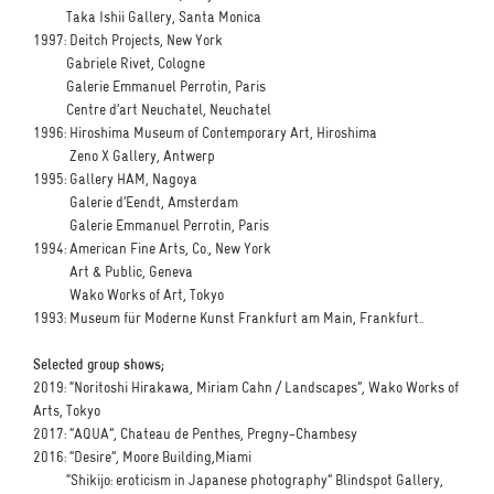
Taka Ishii Gallery, Santa Monica
1997: Deitch Projects, New York
Gabriele Rivet, Cologne
Galerie Emmanuel Perrotin, Paris
Centre d’art Neuchatel, Neuchatel
1996: Hiroshima Museum of Contemporary Art, Hiroshima
Zeno X Gallery, Antwerp
1995: Gallery HAM, Nagoya
Galerie d’Eendt, Amsterdam
Galerie Emmanuel Perrotin, Paris
1994: American Fine Arts, Co., New York
Art & Public, Geneva
Wako Works of Art, Tokyo
1993: Museum für Moderne Kunst Frankfurt am Main, Frankfurt..
Selected group shows;
2019: “Noritoshi Hirakawa, Miriam Cahn / Landscapes”, Wako Works of
Arts, Tokyo
2017: “AQUA”, Chateau de Penthes, Pregny-Chambesy
2016: “Desire”, Moore Building,Miami
“Shikijo: eroticism in Japanese photography” Blindspot Gallery,