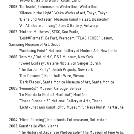
“Flowers”, Galerie Walter Keller, Zurich
2008: “Darkside”, Fotomuseum Winterthur, Winterthur
“Silence in the Light”, Wako Works of Art, Tokyo, Tokyo
“Diana und Actaeon”, Museum Kunst Palast, Düsseldorf
“An Attribute of Living”, Zeno X Gallery, Antwerp
2007: “Mulher, Mulheres”, SESC, Sao Paulo,
“Lost#Format”, Be Part, Waregem,““FLASH CUBE”, Leeum,
Samsung Museum of Art, Seoul
“Vanihsing Point”, National Gallery of Modern Art, New Delhi
2006: “Into Me / Out of Me“, P.S.1 Museum, New York
"Sweet Ecstasy”, Galerie Nicola von Senger, Zurich
“The Garden Party”, Deitch Projects, New York
“Don Giovanni”, Kunsthalle Wien, Vienna
“Dark Places”, Santa Monica Museum of Art, Santa Monica
2005: ”Femme(s)”, Museum Carouge, Geneva
“Le Mois de la Photo à Montréal”, Montéal
“Tirana Biennale 3”, National Gallery of Arts, Tirana
“Lichtkunst aus Kunstlicht”, Museum für Neue Kunst, Karlsruhe
2004: “Mixed Farming”, Nederlands Fotomuseum, Rotterdam
2003: Kunsthalle Wien, Vienna
“The History of Japanese Photography” The Museum of Fine Arts,