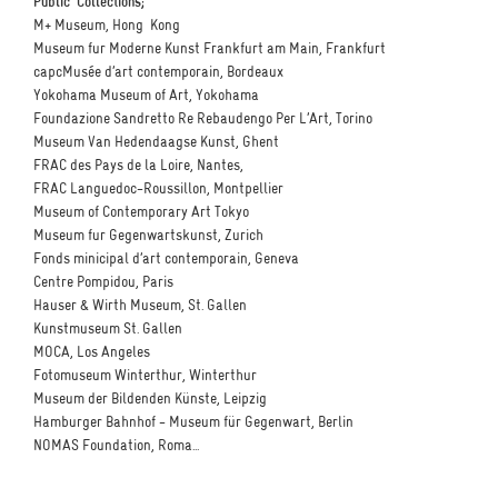
Public Collections;
M+ Museum, Hong Kong
Museum fur Moderne Kunst Frankfurt am Main, Frankfurt
capcMusée d’art contemporain, Bordeaux
Yokohama Museum of Art, Yokohama
Foundazione Sandretto Re Rebaudengo Per L’Art, Torino
Museum Van Hedendaagse Kunst, Ghent
FRAC des Pays de la Loire, Nantes,
FRAC Languedoc-Roussillon, Montpellier
Museum of Contemporary Art Tokyo
Museum fur Gegenwartskunst, Zurich
Fonds minicipal d’art contemporain, Geneva
Centre Pompidou, Paris
Hauser & Wirth Museum, St. Gallen
Kunstmuseum St. Gallen
MOCA, Los Angeles
Fotomuseum Winterthur, Winterthur
Museum der Bildenden Künste, Leipzig
Hamburger Bahnhof - Museum für Gegenwart, Berlin
NOMAS Foundation, Roma...