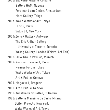
2006: Baukunst Galerie, Cologne
Gallery HAM, Nagoya
Ferdinand van Dieten, Amsterdam
Mars Gallery, Tokyo
2005: Wako Works of Art, Tokyo
In Situ, Paris
Salon 94, New York
2004: Zeno X Gallery, Antwerp
The Eric Arthur Gallery
University of Toronto, Toronto
Wrong Gallery, London (Frieze Art Fair)
2003: BMW Group Pavilion, Munich
2002: Noirmont Prospect, Paris
Hermes Forum, Tokyo
Wako Works of Art, Tokyo
Art & Public, Geneva
2001: Magazin 4, Bregenz
2000: Art & Public, Geneva
1999: Kunsthalle St.Gallen, St.Gallen
1998: Galleria Massimo De Carlo, Milano
Deitch Projects, New York
Wako Works of Art, Tokyo