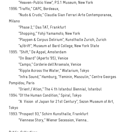
“Heaven-Public View”, P.S.1 Museum, New York
1996: “Traffic,” CAPC, Bordeaux,
“Nudo & Crudo,” Claudia Gian Ferrari Arte Contemporanea,
Milano
“Phase 2,” Das TAT, Frankfurt
“Shopping,” Yohji Yamamoto, New York
“Playpen & Corpus Delirium”, Kunsthalle Zurich, Zurich
“a/drift”, Museum at Bard College, New York State
1995: “Shift,” De Appel, Amsterdam
“On Board” (Aperto ‘95), Venice
“Campo,” Corderie dell’Arsenale, Venice
“Ripple Across the Water,” Watarium, Tokyo
“Infra Sound,” Hamburg, “Feminin, Masculin,” Centre Georges
Pompidou, Paris
“Orient / Ation,” The 4 th Istanbul Biennial, Istanbul
1994: “Of the Human Condition,” Spiral, Tokyo
“A Vision of Japan for 21st Century”, Sezon Museum of Art,
Tokyo
1993: “Prospect 93,” Schirn Kunsthalle, Frankfurt
“Viennese Story,” Wiener Secession, Vienna...