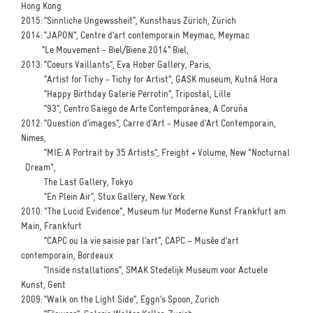
Hong Kong
2015: “Sinnliche Ungewssheit”, Kunsthaus Zürich, Zürich
2014: “JAPON”, Centre d’art contemporain Meymac, Meymac
“Le Mouvement - Biel/Biene 2014” Biel,
2013: “Coeurs Vaillants”, Eva Hober Gallery, Paris,
“Artist for Tichy - Tichy for Artist”, GASK museum, Kutná Hora
“Happy Birthday Galerie Perrotin”, Tripostal, Lille
“93”, Centro Gaiego de Arte Contemporánea, A Coruña
2012: “Question d’images”, Carre d’Art - Musee d’Art Contemporain,
Nimes,
“MIE: A Portrait by 35 Artists”, Freight + Volume, New "Nocturnal
Dream",
The Last Gallery, Tokyo
“En Plein Air”, Stux Gallery, New York
2010: "The Lucid Evidence", Museum fur Moderne Kunst Frankfurt am
Main, Frankfurt
“CAPC ou la vie saisie par l’art”, CAPC – Musée d’art
contemporain, Bordeaux
“Inside nstallations”, SMAK Stedelijk Museum voor Actuele
Kunst, Gent
2009: “Walk on the Light Side”, Eggn’s Spoon, Zurich