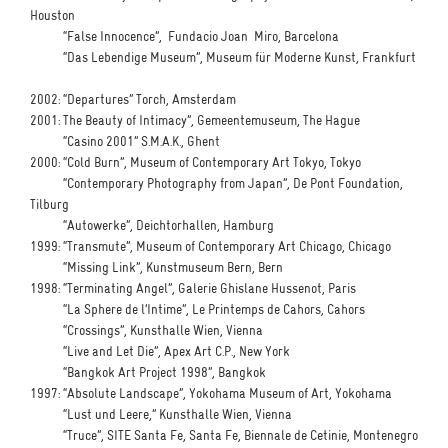
Houston
“False Innocence”, Fundacio Joan Miro, Barcelona
“Das Lebendige Museum”, Museum für Moderne Kunst, Frankfurt
2002: “Departures” Torch, Amsterdam
2001: The Beauty of Intimacy”, Gemeentemuseum, The Hague
“Casino 2001” S.M.A.K., Ghent
2000: “Cold Burn”, Museum of Contemporary Art Tokyo, Tokyo
“Contemporary Photography from Japan”, De Pont Foundation,
Tilburg
“Autowerke”, Deichtorhallen, Hamburg
1999: “Transmute”, Museum of Contemporary Art Chicago, Chicago
“Missing Link”, Kunstmuseum Bern, Bern
1998: “Terminating Angel”, Galerie Ghislane Hussenot, Paris
“La Sphere de l’Intime”, Le Printemps de Cahors, Cahors
“Crossings”, Kunsthalle Wien, Vienna
“Live and Let Die”, Apex Art C.P., New York
“Bangkok Art Project 1998”, Bangkok
1997: “Absolute Landscape”, Yokohama Museum of Art, Yokohama
“Lust und Leere,” Kunsthalle Wien, Vienna
“Truce”, SITE Santa Fe, Santa Fe, Biennale de Cetinie, Montenegro